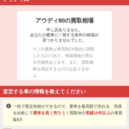
アウディ80の買取相場
申し訳ありません。
あなたの愛車に一致する条件の相場が
見つかりませんでした。
※この価格は車買取EX独自に調査
したものであり、相場価格が異な
る可能性あります。また、買取価
格を保証するものではありませ
ん。
査定する車の情報を教えてください
info
一括で査定依頼ができるので、愛車を最高額で売れる。見積
を比較して
愛車を高く売ろう！
買取仲介
実績10年以上
の車買
取EX