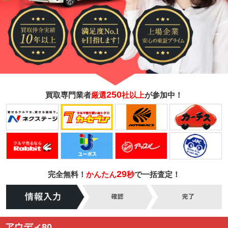
250
買取専門業者
厳選
社以上
が参加中！
29
完全無料！
かんたん
秒
で一括査定！
アウディ80