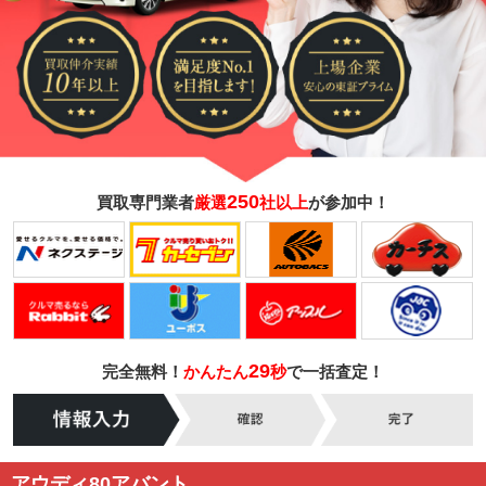
250
買取専門業者
厳選
社以上
が参加中！
29
完全無料！
かんたん
秒
で一括査定！
アウディ80アバント