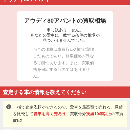
アウディ80アバントの買取相場
申し訳ありません。
あなたの愛車に一致する条件の相場が
見つかりませんでした。
※この価格は車買取EX独自に調査
したものであり、相場価格が異な
る可能性あります。また、買取価
格を保証するものではありませ
ん。
査定する車の情報を教えてください
info
一括で査定依頼ができるので、愛車を最高額で売れる。見積
を比較して
愛車を高く売ろう！
買取仲介
実績10年以上
の車買
取EX