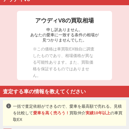
アウディV8の買取相場
申し訳ありません。
あなたの愛車に一致する条件の相場が
見つかりませんでした。
※この価格は車買取EX独自に調査
したものであり、相場価格が異な
る可能性あります。また、買取価
格を保証するものではありませ
ん。
査定する車の情報を教えてください
info
一括で査定依頼ができるので、愛車を最高額で売れる。見積
を比較して
愛車を高く売ろう！
買取仲介
実績10年以上
の車買
取EX