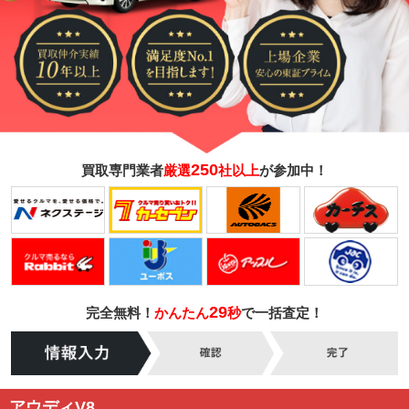
250
買取専門業者
厳選
社以上
が参加中！
29
完全無料！
かんたん
秒
で一括査定！
アウディV8