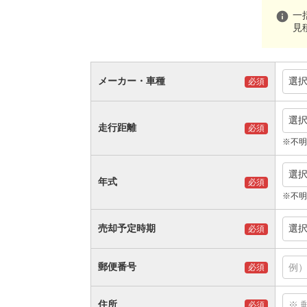
info
一
見
メーカー・車種
選
必須
選
走行距離
必須
※不明
選
年式
必須
※不明
売却予定時期
選
必須
郵便番号
必須
住所
必須