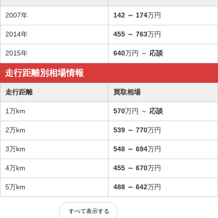
2007年
142
～
174
万円
2014年
455
～
763
万円
2015年
640
万円 ～
応談
走行距離別相場情報
走行距離
買取相場
1万km
570
万円 ～
応談
2万km
539
～
770
万円
3万km
548
～
694
万円
4万km
455
～
670
万円
5万km
488
～
642
万円
すべて表示する