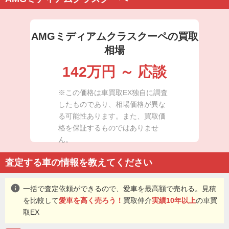
AMGミディアムクラスクーペの買取
相場
142
万円 ～
応談
※この価格は車買取EX独自に調査
したものであり、相場価格が異な
る可能性あります。また、買取価
格を保証するものではありませ
ん。
査定する車の情報を教えてください
info
一括で査定依頼ができるので、愛車を最高額で売れる。見積
を比較して
愛車を高く売ろう！
買取仲介
実績10年以上
の車買
取EX