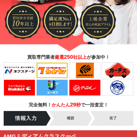
250
買取専門業者
厳選
社以上
が参加中！
29
完全無料！
かんたん
秒
で一括査定！
AMGミディアムクラスクーペ