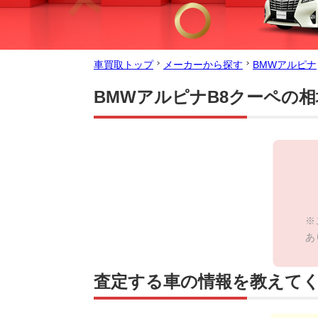
車買取トップ
メーカーから探す
BMWアルピナ
BMWアルピナB8クーペの
※
あ
査定する車の情報を教えて