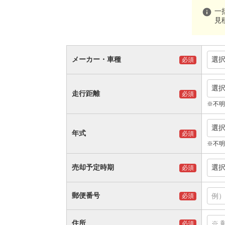
info
一
見
メーカー・車種
選
必須
選
走行距離
必須
※不明
選
年式
必須
※不明
売却予定時期
選
必須
郵便番号
必須
住所
必須