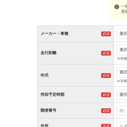
info
一
見
メーカー・車種
選
必須
選
走行距離
必須
※不明
選
年式
必須
※不明
売却予定時期
選
必須
郵便番号
必須
住所
必須