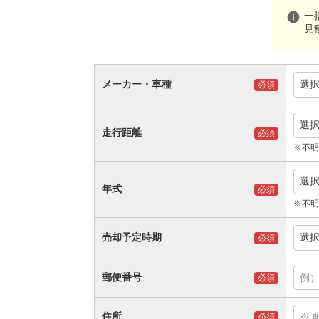
info
一
見
メーカー・車種
選
必須
選
走行距離
必須
※不明
選
年式
必須
※不明
売却予定時期
選
必須
郵便番号
必須
住所
必須