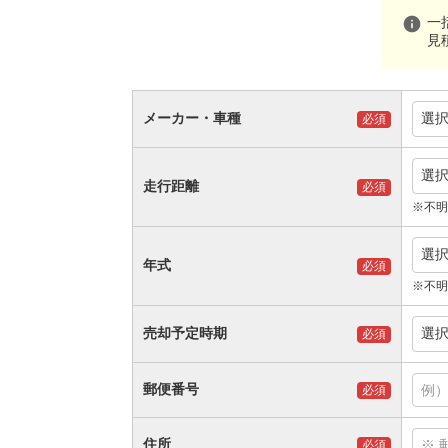
info
一
見
メーカー・車種
選
必須
選
走行距離
必須
※不明
選
年式
必須
※不明
売却予定時期
選
必須
郵便番号
必須
住所
必須