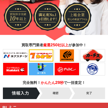
250
買取専門業者
厳選
社以上
が参加中！
29
完全無料！
かんたん
秒
で一括査定！
BLミニ