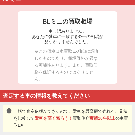
BLミニの買取相場
申し訳ありません。
あなたの愛車に一致する条件の相場が
見つかりませんでした。
※この価格は車買取EX独自に調査
したものであり、相場価格が異な
る可能性あります。また、買取価
格を保証するものではありませ
ん。
査定する車の情報を教えてください
info
一括で査定依頼ができるので、愛車を最高額で売れる。見積
を比較して
愛車を高く売ろう！
買取仲介
実績10年以上
の車買
取EX