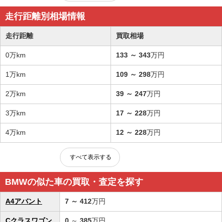
走行距離別相場情報
走行距離
買取相場
0万km
133
～
343
万円
1万km
109
～
298
万円
2万km
39
～
247
万円
3万km
17
～
228
万円
4万km
12
～
228
万円
すべて表示する
BMWの似た車の買取・査定を探す
A4アバント
7
～
412
万円
Cクラスワゴン
0
～
385
万円