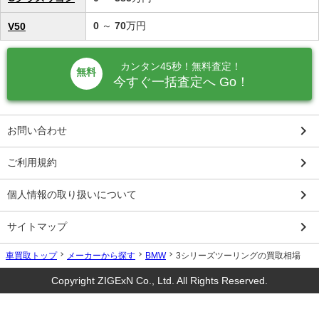
0
～
70
万円
V50
カンタン45秒！無料査定！
無料
今すぐ一括査定へ Go！
keyboard_arrow_right
お問い合わせ
keyboard_arrow_right
ご利用規約
keyboard_arrow_right
個人情報の取り扱いについて
keyboard_arrow_right
サイトマップ
車買取トップ
メーカーから探す
BMW
3シリーズツーリングの買取相場
Copyright ZIGExN Co., Ltd. All Rights Reserved.