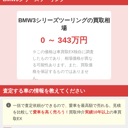
BMW3シリーズツーリングの買取相
場
0
～
343
万円
※この価格は車買取EX独自に調査
したものであり、相場価格が異な
る可能性あります。また、買取価
格を保証するものではありませ
ん。
査定する車の情報を教えてください
info
一括で査定依頼ができるので、愛車を最高額で売れる。見積
を比較して
愛車を高く売ろう！
買取仲介
実績10年以上
の車買
取EX