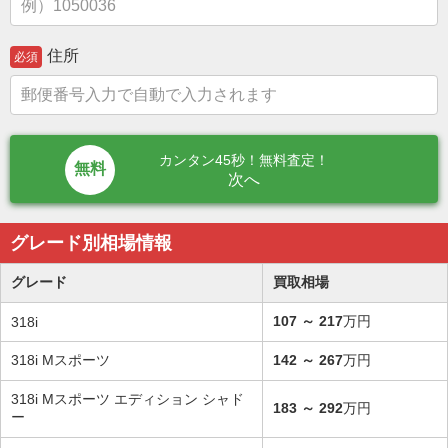
住所
必須
カンタン45秒！無料査定！
次へ
グレード別相場情報
グレード
買取相場
107
～
217
万円
318i
318i Mスポーツ
142
～
267
万円
318i Mスポーツ エディション シャド
183
～
292
万円
ー