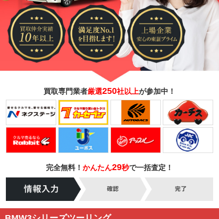
250
買取専門業者
厳選
社以上
が参加中！
29
完全無料！
かんたん
秒
で一括査定！
BMW3シリーズツーリング