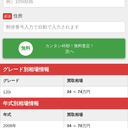
住所
必須
カンタン45秒！無料査定！
次へ
グレード別相場情報
グレード
買取相場
34
～
74
万円
120i
年式別相場情報
年式
買取相場
2008年
34
～
70
万円