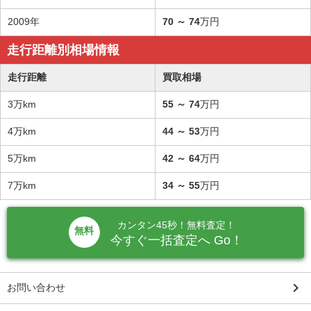
2009年
70
～
74
万円
走行距離別相場情報
走行距離
買取相場
3万km
55
～
74
万円
4万km
44
～
53
万円
5万km
42
～
64
万円
7万km
34
～
55
万円
カンタン45秒！無料査定！
無料
今すぐ一括査定へ Go！
keyboard_arrow_right
お問い合わせ