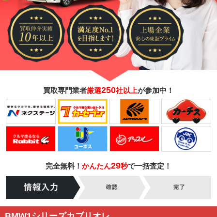
250
買取専門業者
厳選
社以上
が参加中！
29
完全無料！
かんたん
秒
で一括査定！
BMW1シリーズカブリオレ