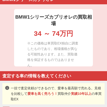
BMW1シリーズカブリオレの買取相
場
34
～
74
万円
※この価格は車買取EX独自に調査
したものであり、相場価格が異な
る可能性あります。また、買取価
格を保証するものではありませ
ん。
査定する車の情報を教えてください
info
一括で査定依頼ができるので、愛車を最高額で売れる。見積
を比較して
愛車を高く売ろう！
買取仲介
実績10年以上
の車買
取EX