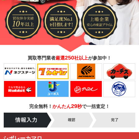
250
買取専門業者
厳選
社以上
が参加中！
29
完全無料！
かんたん
秒
で一括査定！
シボレーカマロ