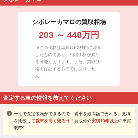
シボレーカマロの買取相場
203
～
440
万円
※この価格は車買取EX独自に調査
したものであり、相場価格が異な
る可能性あります。また、買取価
格を保証するものではありませ
ん。
査定する車の情報を教えてください
info
一括で査定依頼ができるので、愛車を最高額で売れる。見積
を比較して
愛車を高く売ろう！
買取仲介
実績10年以上
の車買
取EX