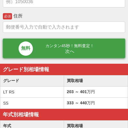
住所
必須
カンタン45秒！無料査定！
次へ
グレード別相場情報
グレード
買取相場
203
～
401
万円
LT RS
333
～
440
万円
SS
年式別相場情報
年式
買取相場