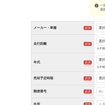
info
一
見
メーカー・車種
選
必須
選
走行距離
必須
※不明
選
年式
必須
※不明
売却予定時期
選
必須
郵便番号
必須
住所
必須