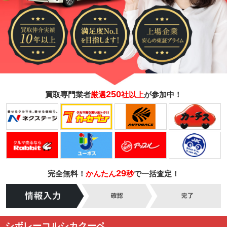
250
買取専門業者
厳選
社以上
が参加中！
29
完全無料！
かんたん
秒
で一括査定！
シボレーコルシカクーペ