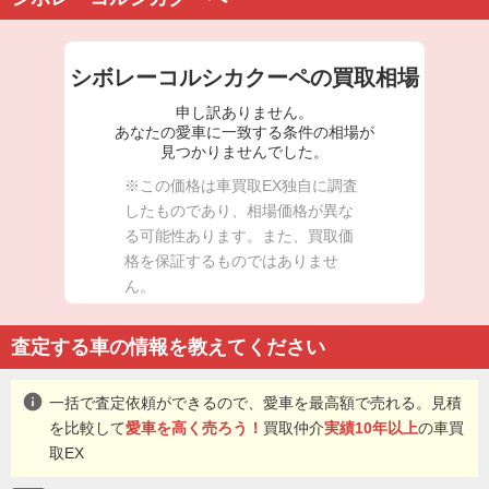
シボレーコルシカクーペの買取相場
申し訳ありません。
あなたの愛車に一致する条件の相場が
見つかりませんでした。
※この価格は車買取EX独自に調査
したものであり、相場価格が異な
る可能性あります。また、買取価
格を保証するものではありませ
ん。
査定する車の情報を教えてください
info
一括で査定依頼ができるので、愛車を最高額で売れる。見積
を比較して
愛車を高く売ろう！
買取仲介
実績10年以上
の車買
取EX