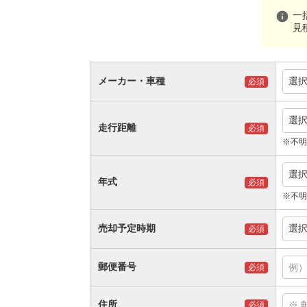
info
一
見
メーカー・車種
選
必須
選
走行距離
必須
※不明
選
年式
必須
※不明
売却予定時期
選
必須
郵便番号
必須
住所
必須