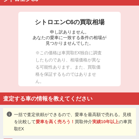
シトロエンC6の買取相場
申し訳ありません。
あなたの愛車に一致する条件の相場が
見つかりませんでした。
※この価格は車買取EX独自に調査
したものであり、相場価格が異な
る可能性あります。また、買取価
格を保証するものではありませ
ん。
査定する車の情報を教えてください
info
一括で査定依頼ができるので、愛車を最高額で売れる。見積
を比較して
愛車を高く売ろう！
買取仲介
実績10年以上
の車買
取EX