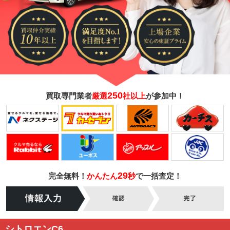
250
買取専門業者
厳選
社以上
が参加中！
29
完全無料！
かんたん
秒
で一括査定！
シトロエンC6