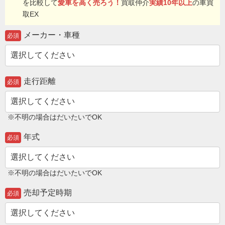
を比較して
愛車を高く売ろう！
買取仲介
実績10年以上
の車買
取EX
メーカー・車種
必須
走行距離
必須
※不明の場合はだいたいでOK
年式
必須
※不明の場合はだいたいでOK
売却予定時期
必須