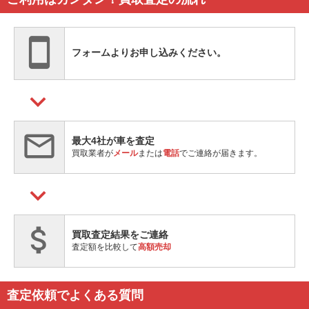
smartphone
フォームよりお申し込みください。
keyboard_arrow_down
mail_outline
最大4社が車を査定
買取業者が
メール
または
電話
でご連絡が届きます。
keyboard_arrow_down
attach_money
買取査定結果をご連絡
査定額を比較して
高額売却
査定依頼でよくある質問