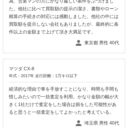
為、営業マンの方にかなり厳しい条件をぶつけまし
た。他社に比べて買取額の提示の潔さ、書類やローン
精算の手続きの対応には感動しました。他社の中には
買取額を提示しない会社もありましたが、最終的に条
件以上の金額まで上げて頂き大満足です。
person
東京都 男性 40代
マツダ CX-8
年式：2017年 走行距離：1万キロ以下
経済的な理由で車を手放すことになり、時間も手間も
惜しみたいので一括査定を利用。かなり金額の幅が大
きく1社だけで査定をした場合は損をした可能性があ
ると思うと一括査定をしてよかったと考えている。
person
埼玉県 男性 40代