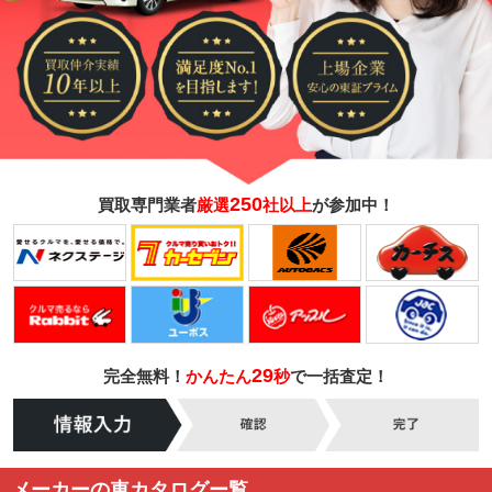
250
買取専門業者
厳選
社以上
が参加中！
29
完全無料！
かんたん
秒
で一括査定！
メーカーの車カタログー覧