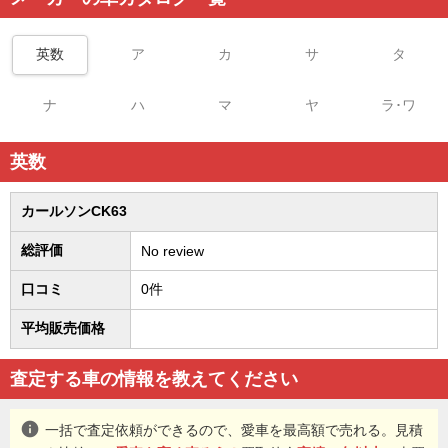
英数
ア
カ
サ
タ
ナ
ハ
マ
ヤ
ラ･ワ
英数
カールソンCK63
総評価
No review
口コミ
0件
平均販売価格
査定する車の情報を教えてください
info
一括で査定依頼ができるので、愛車を最高額で売れる。見積