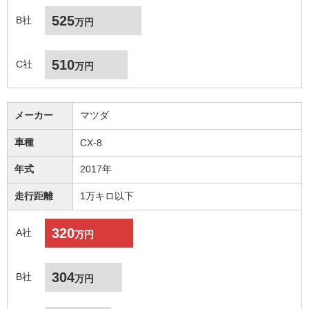
525
B社
万円
510
C社
万円
メーカー
マツダ
車種
CX-8
年式
2017年
走行距離
1万キロ以下
320
A社
万円
304
B社
万円