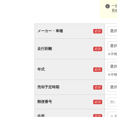
info
一
見
メーカー・車種
選
必須
選
走行距離
必須
※不明
選
年式
必須
※不明
売却予定時期
選
必須
郵便番号
必須
住所
必須