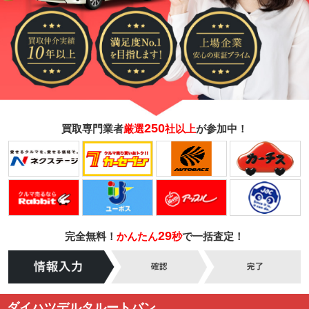
250
買取専門業者
厳選
社以上
が参加中！
29
完全無料！
かんたん
秒
で一括査定！
ダイハツデルタルートバン