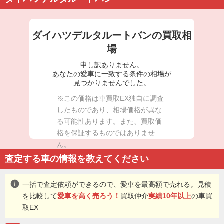
ダイハツデルタルートバンの買取相
場
申し訳ありません。
あなたの愛車に一致する条件の相場が
見つかりませんでした。
※この価格は車買取EX独自に調査
したものであり、相場価格が異な
る可能性あります。また、買取価
格を保証するものではありませ
ん。
査定する車の情報を教えてください
info
一括で査定依頼ができるので、愛車を最高額で売れる。見積
を比較して
愛車を高く売ろう！
買取仲介
実績10年以上
の車買
取EX