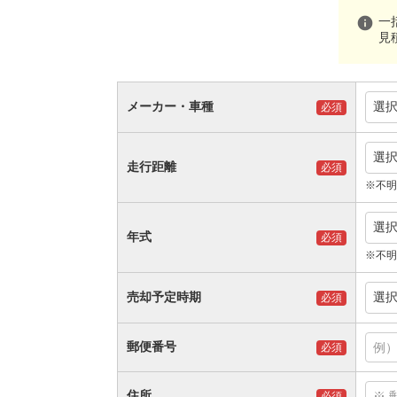
info
一
見
メーカー・車種
選
必須
選
走行距離
必須
※不明
選
年式
必須
※不明
売却予定時期
選
必須
郵便番号
必須
住所
必須