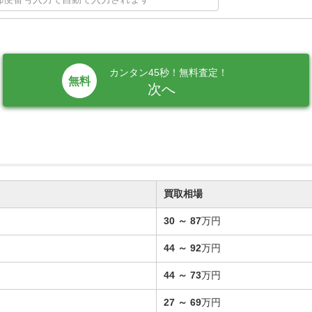
カンタン45秒！無料査定！
次へ
買取相場
30
～
87
万円
44
～
92
万円
44
～
73
万円
27
～
69
万円