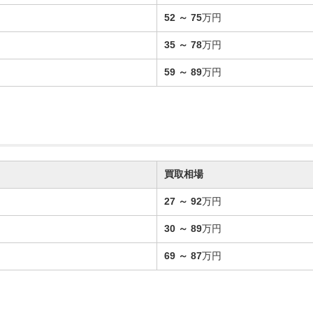
52
～
75
万円
35
～
78
万円
59
～
89
万円
買取相場
27
～
92
万円
30
～
89
万円
69
～
87
万円