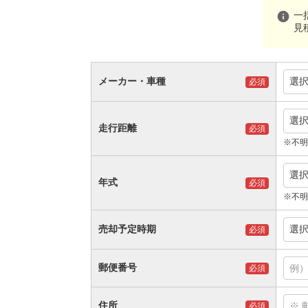
info
一
見
メーカー・車種
選
必須
選
走行距離
必須
※不明
選
年式
必須
※不明
売却予定時期
選
必須
郵便番号
必須
住所
必須