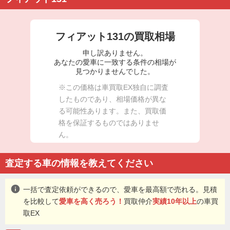
フィアット131の買取相場
申し訳ありません。
あなたの愛車に一致する条件の相場が
見つかりませんでした。
※この価格は車買取EX独自に調査
したものであり、相場価格が異な
る可能性あります。また、買取価
格を保証するものではありませ
ん。
査定する車の情報を教えてください
info
一括で査定依頼ができるので、愛車を最高額で売れる。見積
を比較して
愛車を高く売ろう！
買取仲介
実績10年以上
の車買
取EX