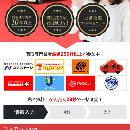
250
買取専門業者
厳選
社以上
が参加中！
29
完全無料！
かんたん
秒
で一括査定！
フィアット131