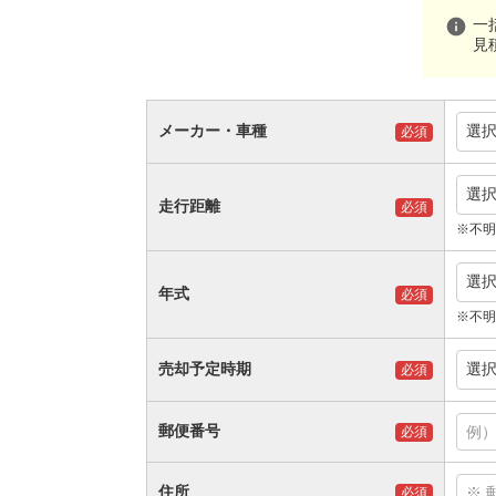
info
一
見
メーカー・車種
選
必須
選
走行距離
必須
※不明
選
年式
必須
※不明
売却予定時期
選
必須
郵便番号
必須
住所
必須