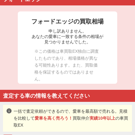
フォードエッジの買取相場
申し訳ありません。
あなたの愛車に一致する条件の相場が
見つかりませんでした。
※この価格は車買取EX独自に調査
したものであり、相場価格が異な
る可能性あります。また、買取価
格を保証するものではありませ
ん。
査定する車の情報を教えてください
info
一括で査定依頼ができるので、愛車を最高額で売れる。見積
を比較して
愛車を高く売ろう！
買取仲介
実績10年以上
の車買
取EX