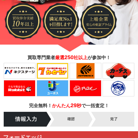
250
買取専門業者
厳選
社以上
が参加中！
29
完全無料！
かんたん
秒
で一括査定！
フォードエッジ