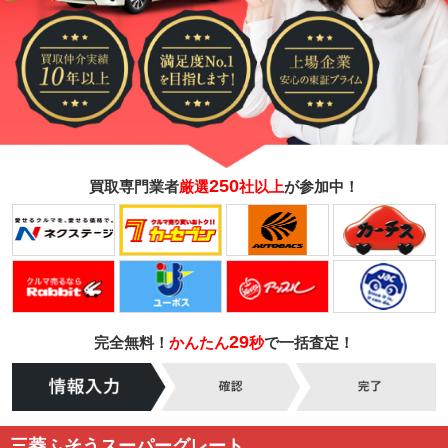
250
買取専門業者
厳選
社以上
が参加中！
29
完全無料！
かんたん
秒
で一括査定！
三菱ふそうスーパーグレート