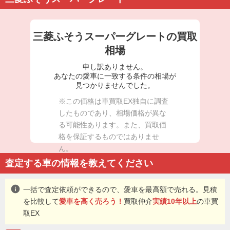
三菱ふそうスーパーグレートの買取
相場
申し訳ありません。
あなたの愛車に一致する条件の相場が
見つかりませんでした。
※この価格は車買取EX独自に調査
したものであり、相場価格が異な
る可能性あります。また、買取価
格を保証するものではありませ
ん。
査定する車の情報を教えてください
info
一括で査定依頼ができるので、愛車を最高額で売れる。見積
を比較して
愛車を高く売ろう！
買取仲介
実績10年以上
の車買
取EX