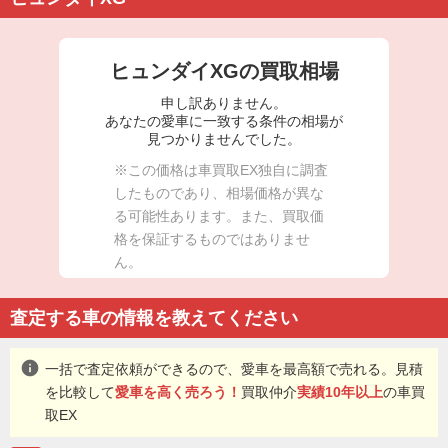
ヒュンダイXGの買取相場
申し訳ありません。
あなたの愛車に一致する条件の相場が
見つかりませんでした。
※この価格は車買取EX独自に調査
したものであり、相場価格が異な
る可能性あります。また、買取価
格を保証するものではありませ
ん。
査定する車の情報を教えてください
info
一括で査定依頼ができるので、愛車を最高額で売れる。見積
を比較して
愛車を高く売ろう！
買取仲介
実績10年以上
の車買
取EX