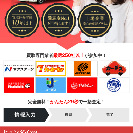
250
買取専門業者
厳選
社以上
が参加中！
29
完全無料！
かんたん
秒
で一括査定！
ヒュンダイXG