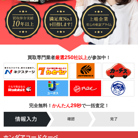
250
買取専門業者
厳選
社以上
が参加中！
29
完全無料！
かんたん
秒
で一括査定！
ホンダアコードクーペ