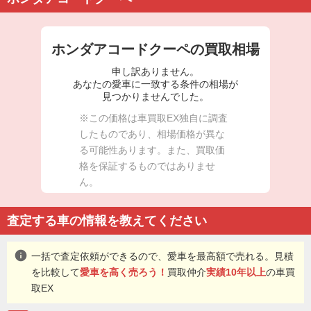
ホンダアコードクーペの買取相場
申し訳ありません。
あなたの愛車に一致する条件の相場が
見つかりませんでした。
※この価格は車買取EX独自に調査
したものであり、相場価格が異な
る可能性あります。また、買取価
格を保証するものではありませ
ん。
査定する車の情報を教えてください
info
一括で査定依頼ができるので、愛車を最高額で売れる。見積
を比較して
愛車を高く売ろう！
買取仲介
実績10年以上
の車買
取EX