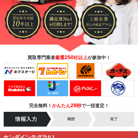
250
買取専門業者
厳選
社以上
が参加中！
29
完全無料！
かんたん
秒
で一括査定！
ホンダインテグラSJ