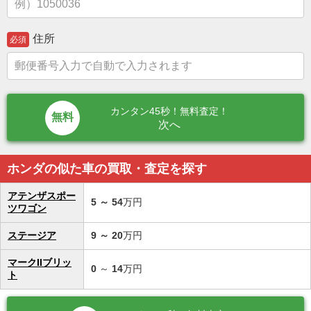
住所
必須
カンタン45秒！無料査定！
次へ
ホンダの似た車の買取・査定を探す
アテンザスポー
5
～
54
万円
ツワゴン
ステージア
9
～
20
万円
マークIIブリッ
0
～
14
万円
ト