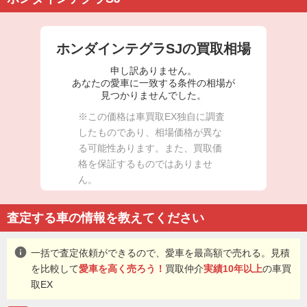
ホンダインテグラSJの買取相場
申し訳ありません。
あなたの愛車に一致する条件の相場が
見つかりませんでした。
※この価格は車買取EX独自に調査
したものであり、相場価格が異な
る可能性あります。また、買取価
格を保証するものではありませ
ん。
査定する車の情報を教えてください
info
一括で査定依頼ができるので、愛車を最高額で売れる。見積
を比較して
愛車を高く売ろう！
買取仲介
実績10年以上
の車買
取EX