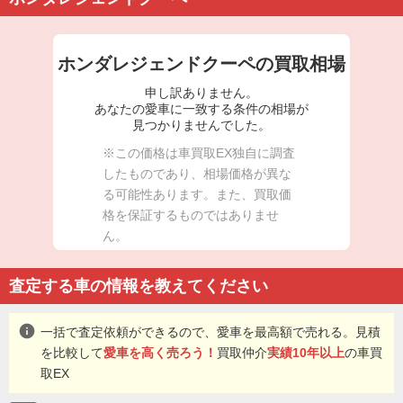
ホンダレジェンドクーペの買取相場
申し訳ありません。
あなたの愛車に一致する条件の相場が
見つかりませんでした。
※この価格は車買取EX独自に調査
したものであり、相場価格が異な
る可能性あります。また、買取価
格を保証するものではありませ
ん。
査定する車の情報を教えてください
info
一括で査定依頼ができるので、愛車を最高額で売れる。見積
を比較して
愛車を高く売ろう！
買取仲介
実績10年以上
の車買
取EX