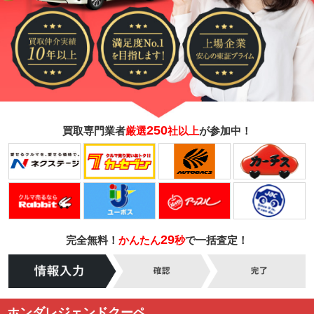
250
買取専門業者
厳選
社以上
が参加中！
29
完全無料！
かんたん
秒
で一括査定！
ホンダレジェンドクーペ