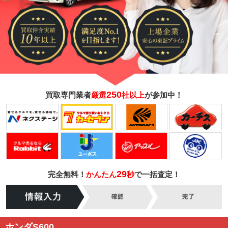
250
買取専門業者
厳選
社以上
が参加中！
29
完全無料！
かんたん
秒
で一括査定！
ホンダS600