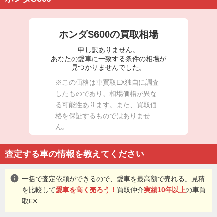
ホンダS600の買取相場
申し訳ありません。
あなたの愛車に一致する条件の相場が
見つかりませんでした。
※この価格は車買取EX独自に調査
したものであり、相場価格が異な
る可能性あります。また、買取価
格を保証するものではありませ
ん。
査定する車の情報を教えてください
info
一括で査定依頼ができるので、愛車を最高額で売れる。見積
を比較して
愛車を高く売ろう！
買取仲介
実績10年以上
の車買
取EX