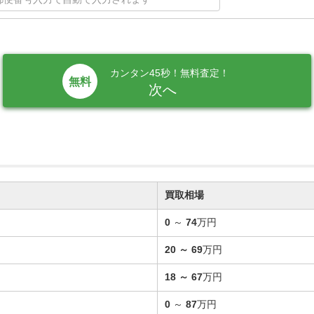
カンタン45秒！無料査定！
次へ
買取相場
0
～
74
万円
20
～
69
万円
18
～
67
万円
0
～
87
万円