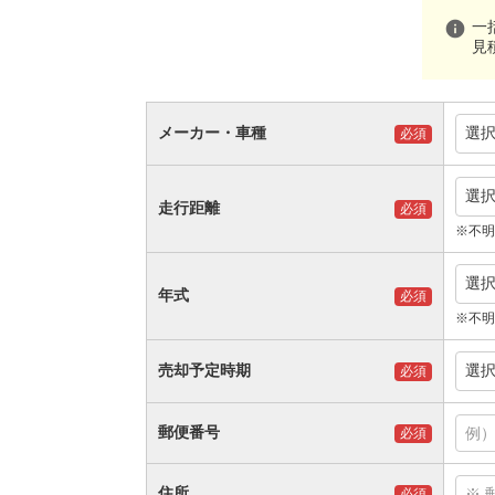
info
一
見
メーカー・車種
選
必須
選
走行距離
必須
※不明
選
年式
必須
※不明
売却予定時期
選
必須
郵便番号
必須
住所
必須