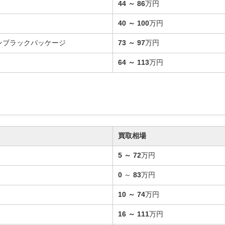
44
～
86
万円
40
～
100
万円
バンブラックパッケージ
73
～
97
万円
64
～
113
万円
買取相場
5
～
72
万円
0
～
83
万円
10
～
74
万円
16
～
111
万円