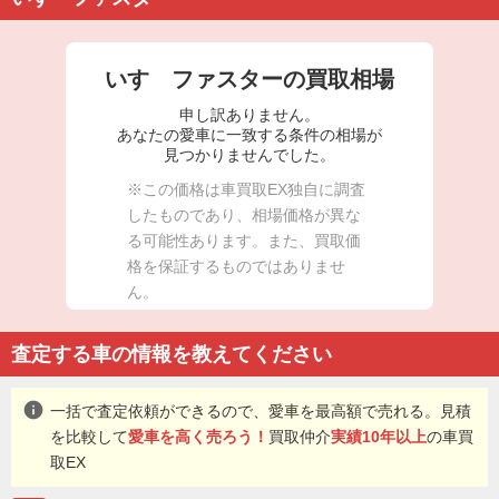
いすゞファスターの買取相場
申し訳ありません。
あなたの愛車に一致する条件の相場が
見つかりませんでした。
※この価格は車買取EX独自に調査
したものであり、相場価格が異な
る可能性あります。また、買取価
格を保証するものではありませ
ん。
査定する車の情報を教えてください
info
一括で査定依頼ができるので、愛車を最高額で売れる。見積
を比較して
愛車を高く売ろう！
買取仲介
実績10年以上
の車買
取EX