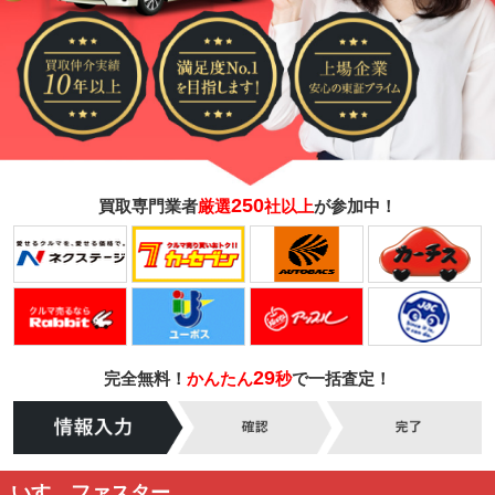
250
買取専門業者
厳選
社以上
が参加中！
29
完全無料！
かんたん
秒
で一括査定！
いすゞファスター