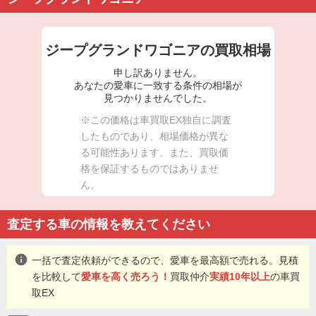
ジープグランドワゴニアの買取相場
申し訳ありません。
あなたの愛車に一致する条件の相場が
見つかりませんでした。
※この価格は車買取EX独自に調査
したものであり、相場価格が異な
る可能性あります。また、買取価
格を保証するものではありませ
ん。
査定する車の情報を教えてください
info
一括で査定依頼ができるので、愛車を最高額で売れる。見積
を比較して
愛車を高く売ろう！
買取仲介
実績10年以上
の車買
取EX