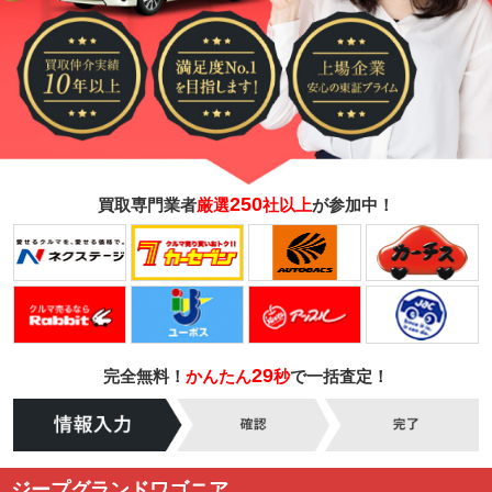
250
買取専門業者
厳選
社以上
が参加中！
29
完全無料！
かんたん
秒
で一括査定！
ジープグランドワゴニア