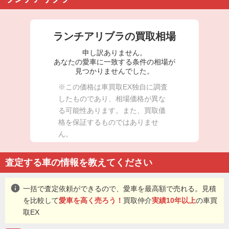
ランチアリブラの買取相場
申し訳ありません。
あなたの愛車に一致する条件の相場が
見つかりませんでした。
※この価格は車買取EX独自に調査
したものであり、相場価格が異な
る可能性あります。また、買取価
格を保証するものではありませ
ん。
査定する車の情報を教えてください
info
一括で査定依頼ができるので、愛車を最高額で売れる。見積
を比較して
愛車を高く売ろう！
買取仲介
実績10年以上
の車買
取EX