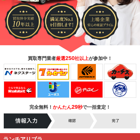
250
買取専門業者
厳選
社以上
が参加中！
29
完全無料！
かんたん
秒
で一括査定！
ランチアリブラ