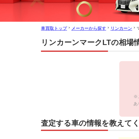
車買取トップ
メーカーから探す
リンカーン
リンカーンマークLTの相場
※
あ
査定する車の情報を教えて