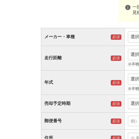
info
一
見
メーカー・車種
選
必須
選
走行距離
必須
※不明
選
年式
必須
※不明
売却予定時期
選
必須
郵便番号
必須
住所
必須