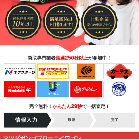
250
買取専門業者
厳選
社以上
が参加中！
29
完全無料！
かんたん
秒
で一括査定！
マツダボンゴブローニイワゴン