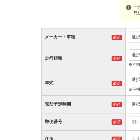
info
一
見
メーカー・車種
選
必須
選
走行距離
必須
※不明
選
年式
必須
※不明
売却予定時期
選
必須
郵便番号
必須
住所
必須