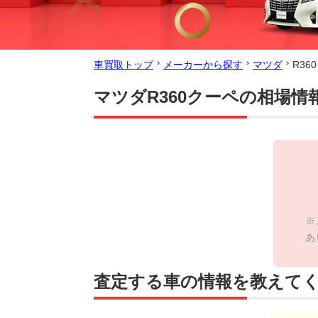
車買取トップ
メーカーから探す
マツダ
R3
マツダR360クーペの相場情
※
あ
査定する車の情報を教えて