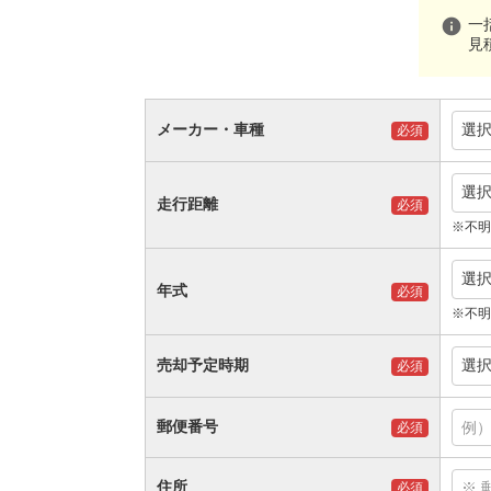
info
一
見
メーカー・車種
選
必須
選
走行距離
必須
※不明
選
年式
必須
※不明
売却予定時期
選
必須
郵便番号
必須
住所
必須