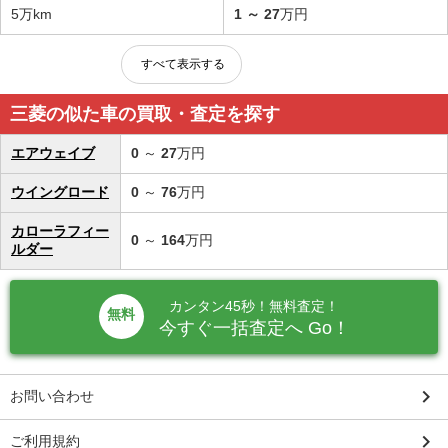
5万km
1
～
27
万円
すべて表示する
三菱の似た車の買取・査定を探す
エアウェイブ
0
～
27
万円
ウイングロード
0
～
76
万円
カローラフィー
0
～
164
万円
ルダー
カンタン45秒！無料査定！
無料
今すぐ一括査定へ Go！
keyboard_arrow_right
お問い合わせ
keyboard_arrow_right
ご利用規約