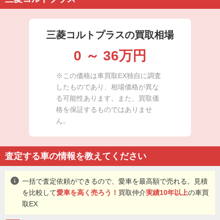
三菱コルトプラスの買取相場
0
～
36
万円
※この価格は車買取EX独自に調査
したものであり、相場価格が異な
る可能性あります。また、買取価
格を保証するものではありませ
ん。
査定する車の情報を教えてください
info
一括で査定依頼ができるので、愛車を最高額で売れる。見積
を比較して
愛車を高く売ろう！
買取仲介
実績10年以上
の車買
取EX