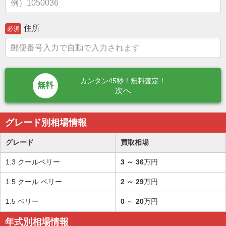
住所
必須
カンタン45秒！無料査定！
次へ
グレード別相場情報
グレード
買取相場
1.3 クールベリー
3
～
36
万円
1.5 クール ベリー
2
～
29
万円
1.5 ベリー
0
～
20
万円
年式別相場情報