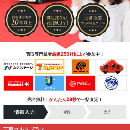
250
買取専門業者
厳選
社以上
が参加中！
29
完全無料！
かんたん
秒
で一括査定！
三菱コルトプラス