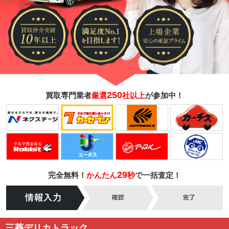
250
買取専門業者
厳選
社以上
が参加中！
29
完全無料！
かんたん
秒
で一括査定！
三菱デリカトラック