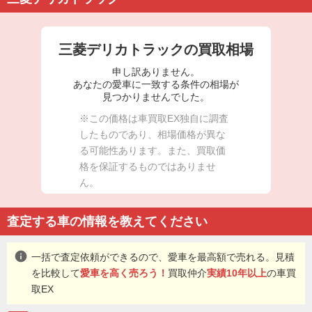
三菱デリカトラックの買取相場
申し訳ありません。
あなたの愛車に一致する条件の相場が
見つかりませんでした。
※この価格は車買取EX独自に調査
したものであり、相場価格が異な
る可能性あります。また、買取価
格を保証するものではありませ
ん。
査定する車の情報を教えてください
info
一括で査定依頼ができるので、愛車を最高額で売れる。見積
を比較して
愛車を高く売ろう！
買取仲介
実績10年以上
の車買
取EX