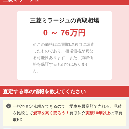
三菱ミラージュの買取相場
0
～
76
万円
※この価格は車買取EX独自に調査
したものであり、相場価格が異な
る可能性あります。また、買取価
格を保証するものではありませ
ん。
査定する車の情報を教えてください
info
一括で査定依頼ができるので、愛車を最高額で売れる。見積
を比較して
愛車を高く売ろう！
買取仲介
実績10年以上
の車買
取EX