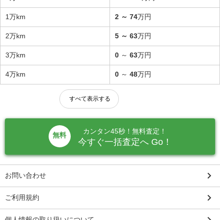
1万km
2
～
74
万円
2万km
5
～
63
万円
3万km
0
～
63
万円
4万km
0
～
48
万円
すべて表示する
カンタン45秒！無料査定！
無料
今すぐ一括査定へ Go！
keyboard_arrow_right
お問い合わせ
keyboard_arrow_right
ご利用規約
keyboard_arrow_right
個人情報の取り扱いについて