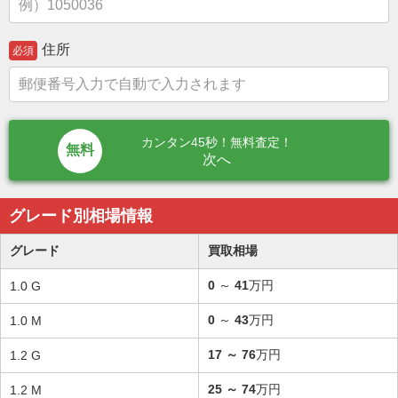
住所
必須
カンタン45秒！無料査定！
次へ
グレード別相場情報
グレード
買取相場
0
～
41
万円
1.0 G
0
～
43
万円
1.0 M
17
～
76
万円
1.2 G
25
～
74
万円
1.2 M