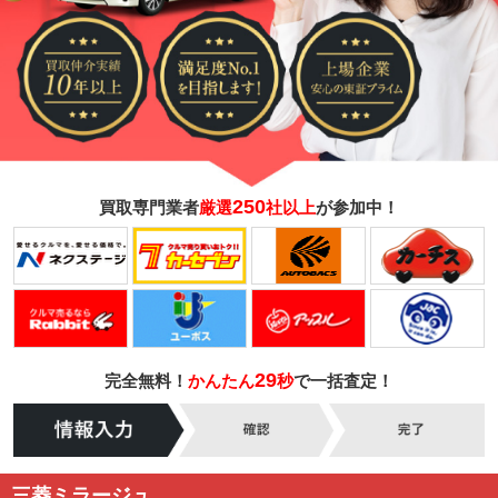
250
買取専門業者
厳選
社以上
が参加中！
29
完全無料！
かんたん
秒
で一括査定！
三菱ミラージュ