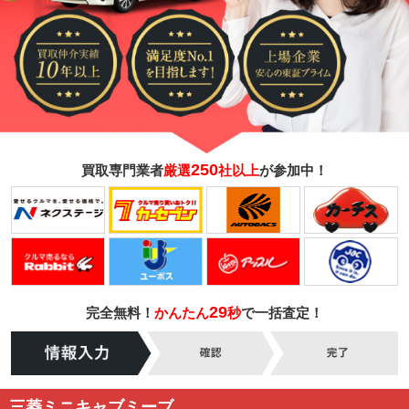
250
買取専門業者
厳選
社以上
が参加中！
29
完全無料！
かんたん
秒
で一括査定！
三菱ミニキャブミーブ