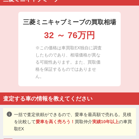
三菱ミニキャブミーブの買取相場
32
～
76
万円
※この価格は車買取EX独自に調査
したものであり、相場価格が異な
る可能性あります。また、買取価
格を保証するものではありませ
ん。
査定する車の情報を教えてください
info
一括で査定依頼ができるので、愛車を最高額で売れる。見積
を比較して
愛車を高く売ろう！
買取仲介
実績10年以上
の車買
取EX