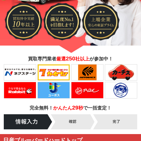
250
買取専門業者
厳選
社以上
が参加中！
29
完全無料！
かんたん
秒
で一括査定！
日産ブルーバードハードトップ