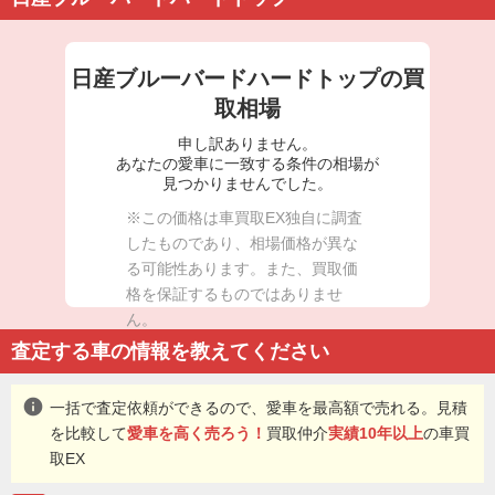
日産ブルーバードハードトップの買
取相場
申し訳ありません。
あなたの愛車に一致する条件の相場が
見つかりませんでした。
※この価格は車買取EX独自に調査
したものであり、相場価格が異な
る可能性あります。また、買取価
格を保証するものではありませ
ん。
査定する車の情報を教えてください
info
一括で査定依頼ができるので、愛車を最高額で売れる。見積
を比較して
愛車を高く売ろう！
買取仲介
実績10年以上
の車買
取EX