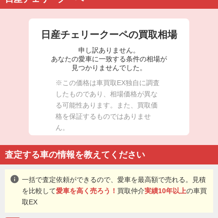
日産チェリークーペの買取相場
申し訳ありません。
あなたの愛車に一致する条件の相場が
見つかりませんでした。
※この価格は車買取EX独自に調査
したものであり、相場価格が異な
る可能性あります。また、買取価
格を保証するものではありませ
ん。
査定する車の情報を教えてください
info
一括で査定依頼ができるので、愛車を最高額で売れる。見積
を比較して
愛車を高く売ろう！
買取仲介
実績10年以上
の車買
取EX