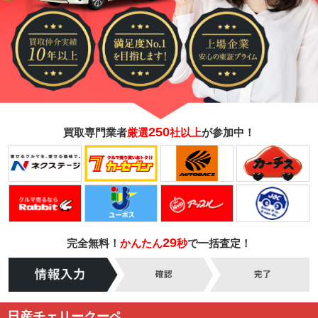
250
買取専門業者
厳選
社以上
が参加中！
29
完全無料！
かんたん
秒
で一括査定！
日産チェリークーペ