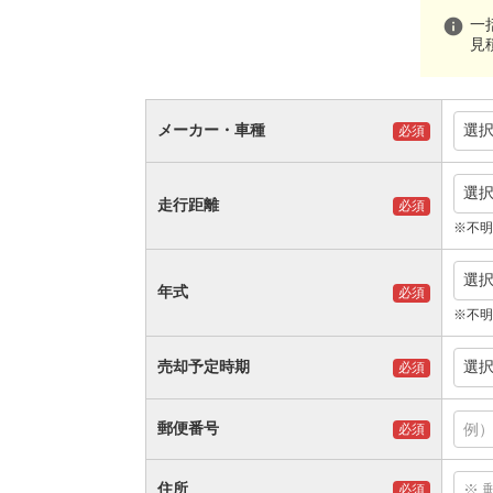
info
一
見
メーカー・車種
選
必須
選
走行距離
必須
※不明
選
年式
必須
※不明
売却予定時期
選
必須
郵便番号
必須
住所
必須