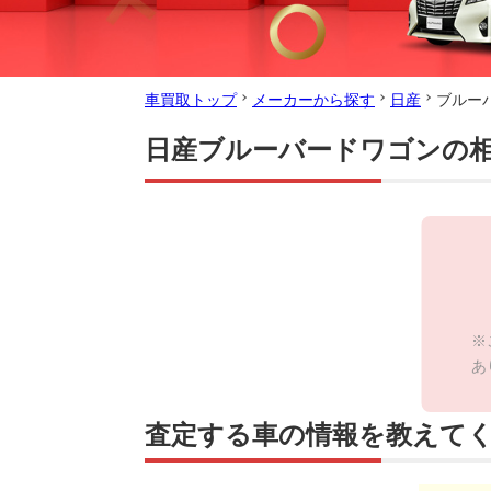
車買取トップ
メーカーから探す
日産
ブルー
日産ブルーバードワゴンの
※
あ
査定する車の情報を教えて