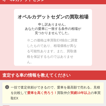
オペルカデットセダンの買取相場
申し訳ありません。
あなたの愛車に一致する条件の相場が
見つかりませんでした。
※この価格は車買取EX独自に調査
したものであり、相場価格が異な
る可能性あります。また、買取価
格を保証するものではありませ
ん。
査定する車の情報を教えてください
info
一括で査定依頼ができるので、愛車を最高額で売れる。見積
を比較して
愛車を高く売ろう！
買取仲介
実績10年以上
の車買
取EX