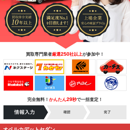
250
買取専門業者
厳選
社以上
が参加中！
29
完全無料！
かんたん
秒
で一括査定！
オペルカデットセダン