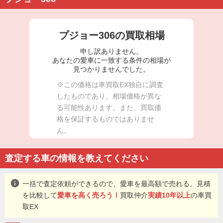
プジョー306の買取相場
申し訳ありません。
あなたの愛車に一致する条件の相場が
見つかりませんでした。
※この価格は車買取EX独自に調査
したものであり、相場価格が異な
る可能性あります。また、買取価
格を保証するものではありませ
ん。
査定する車の情報を教えてください
info
一括で査定依頼ができるので、愛車を最高額で売れる。見積
を比較して
愛車を高く売ろう！
買取仲介
実績10年以上
の車買
取EX