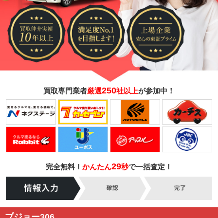
250
買取専門業者
厳選
社以上
が参加中！
29
完全無料！
かんたん
秒
で一括査定！
プジョー306