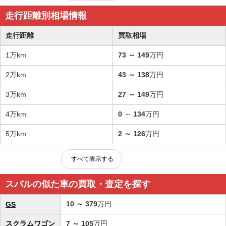
走行距離別相場情報
走行距離
買取相場
1万km
73
～
149
万円
2万km
43
～
138
万円
3万km
27
～
149
万円
4万km
0
～
134
万円
5万km
2
～
126
万円
すべて表示する
スバルの似た車の買取・査定を探す
10
～
379
万円
GS
スクラムワゴン
7
～
105
万円