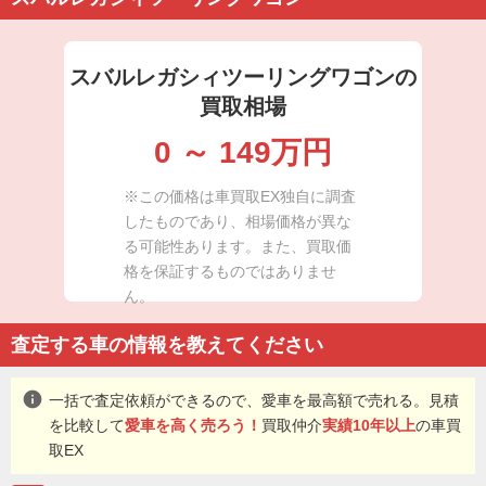
スバルレガシィツーリングワゴンの
買取相場
0
～
149
万円
※この価格は車買取EX独自に調査
したものであり、相場価格が異な
る可能性あります。また、買取価
格を保証するものではありませ
ん。
査定する車の情報を教えてください
info
一括で査定依頼ができるので、愛車を最高額で売れる。見積
を比較して
愛車を高く売ろう！
買取仲介
実績10年以上
の車買
取EX