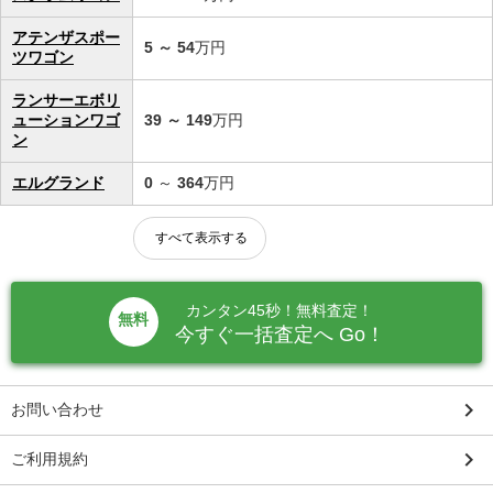
アテンザスポー
5
～
54
万円
ツワゴン
ランサーエボリ
ューションワゴ
39
～
149
万円
ン
エルグランド
0
～
364
万円
すべて表示する
カンタン45秒！無料査定！
無料
今すぐ一括査定へ Go！
keyboard_arrow_right
お問い合わせ
keyboard_arrow_right
ご利用規約