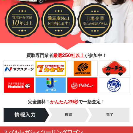
250
買取専門業者
厳選
社以上
が参加中！
29
完全無料！
かんたん
秒
で一括査定！
スバルレガシィツーリングワゴン