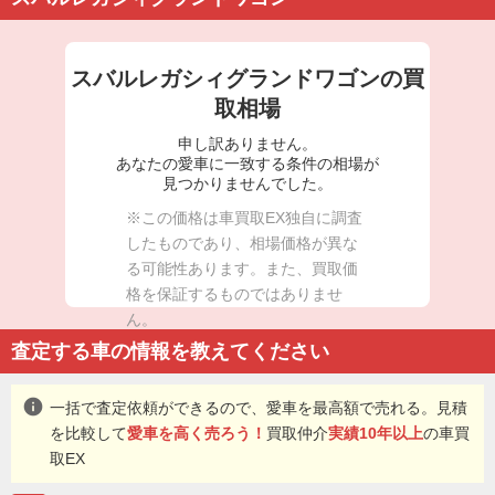
スバルレガシィグランドワゴンの買
取相場
申し訳ありません。
あなたの愛車に一致する条件の相場が
見つかりませんでした。
※この価格は車買取EX独自に調査
したものであり、相場価格が異な
る可能性あります。また、買取価
格を保証するものではありませ
ん。
査定する車の情報を教えてください
info
一括で査定依頼ができるので、愛車を最高額で売れる。見積
を比較して
愛車を高く売ろう！
買取仲介
実績10年以上
の車買
取EX