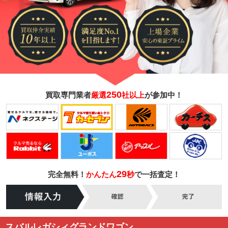
250
買取専門業者
厳選
社以上
が参加中！
29
完全無料！
かんたん
秒
で一括査定！
スバルレガシィグランドワゴン